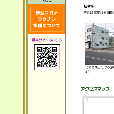
駐車場
専用駐車場は石田医
《※真向かいの契
す》