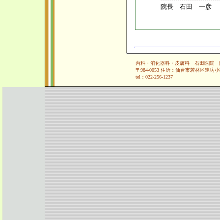
院長 石田 一彦
内科・消化器科・皮膚科 石田医院 院
〒984-0053 住所：仙台市若林区連坊小
tel：022-256-1237