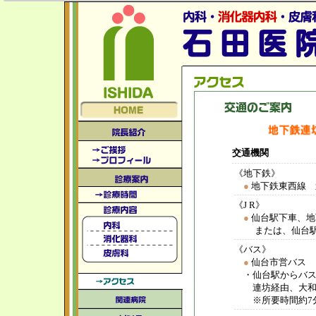
交通機関
《地下鉄》
●
地下鉄東西線 
《J R》
●
仙台駅下車、地
または、仙台
《バス》
●
仙台市営バス
・仙台駅からバス
連坊経由、大和町
※所要時間約7